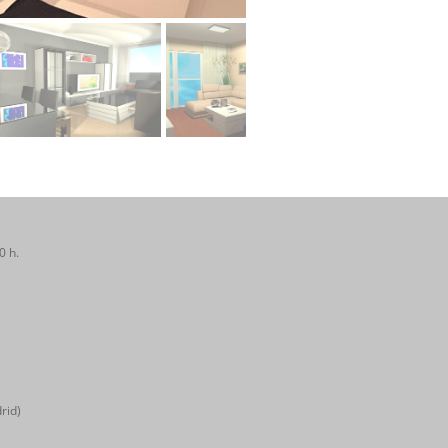
0 h.
rid)